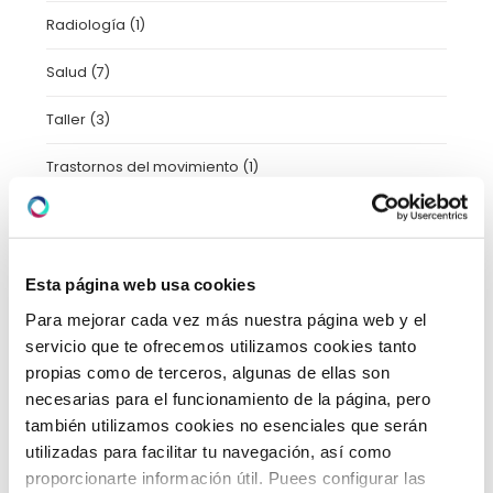
Radiología
(1)
Salud
(7)
Taller
(3)
Trastornos del movimiento
(1)
Tratamientos
(11)
Uncategorized
(2)
Esta página web usa cookies
Urgencias
(2)
Para mejorar cada vez más nuestra página web y el
servicio que te ofrecemos utilizamos cookies tanto
Video-consejos nutricionales
(15)
propias como de terceros, algunas de ellas son
necesarias para el funcionamiento de la página, pero
Vídeos
(21)
también utilizamos cookies no esenciales que serán
utilizadas para facilitar tu navegación, así como
proporcionarte información útil. Puees configurar las