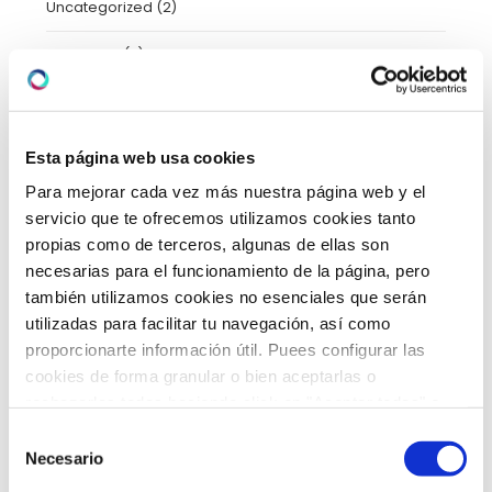
Uncategorized
(2)
Urgencias
(2)
Video-consejos nutricionales
(15)
Vídeos
(21)
Esta página web usa cookies
Para mejorar cada vez más nuestra página web y el
servicio que te ofrecemos utilizamos cookies tanto
ARCHIVO
propias como de terceros, algunas de ellas son
necesarias para el funcionamiento de la página, pero
también utilizamos cookies no esenciales que serán
febrero 2026
(5)
utilizadas para facilitar tu navegación, así como
proporcionarte información útil. Puees configurar las
enero 2026
(5)
cookies de forma granular o bien aceptarlas o
rechazarlas todas haciendo click en "Aceptar todas" o
diciembre 2025
(5)
"Rechazar todas". También puedes consultar nuetras
Selección
política de cookies
y
protección de datos
.
Necesario
noviembre 2025
(4)
de
consentimiento