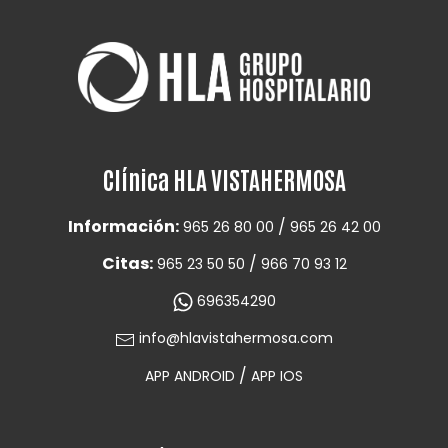
Clínica HLA VISTAHERMOSA
Información:
/
965 26 80 00
965 26 42 00
Citas:
/
965 23 50 50
966 70 93 12
696354290
info@hlavistahermosa.com
/
APP ANDROID
APP IOS