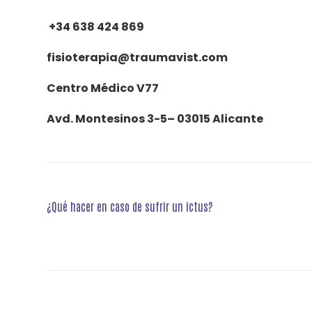
+34 638 424 869
fisioterapia@traumavist.com
Centro Médico V77
Avd. Montesinos 3-5– 03015 Alicante
Navegación
¿Qué hacer en caso de sufrir un ictus?
de
entradas