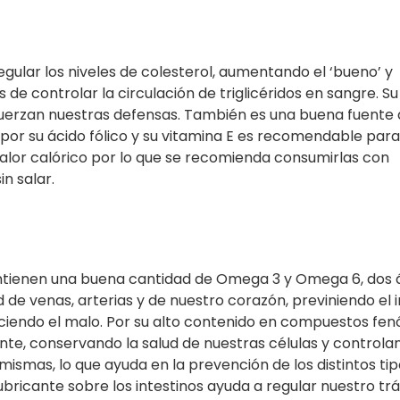
regular los niveles de colesterol, aumentando el ‘bueno’ y
de controlar la circulación de triglicéridos en sangre. Su
fuerzan nuestras defensas. También es una buena fuente d
por su ácido fólico y su vitamina E es recomendable para 
 valor calórico por lo que se recomienda consumirlas con
n salar.
ontienen una buena cantidad de Omega 3 y Omega 6, dos 
de venas, arterias y de nuestro corazón, previniendo el 
ciendo el malo. Por su alto contenido en compuestos fenó
ante, conservando l
a salud de nuestras células y controla
 mismas, lo que ayuda en la prevención de los distintos ti
bricante sobre los intestinos ayuda a regular nuestro trá