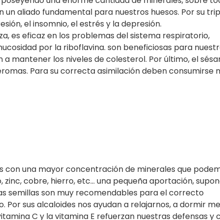
s poseyendo una enorme cantidad de minerales, sobre tod
 en un aliado fundamental para nuestros huesos. Por su tri
ón, el insomnio, el estrés y la depresión.
za, es eficaz en los problemas del sistema respiratorio,
cosidad por la riboflavina. son beneficiosas para nuestr
n a mantener los niveles de colesterol. Por último, el sés
teromas. Para su correcta asimilación deben consumirse m
tos con una mayor concentración de minerales que pode
, zinc, cobre, hierro, etc… una pequeña aportación, supo
as semillas son muy recomendables para el correcto
. Por sus alcaloides nos ayudan a relajarnos, a dormir me
a vitamina C y la vitamina E refuerzan nuestras defensas y 