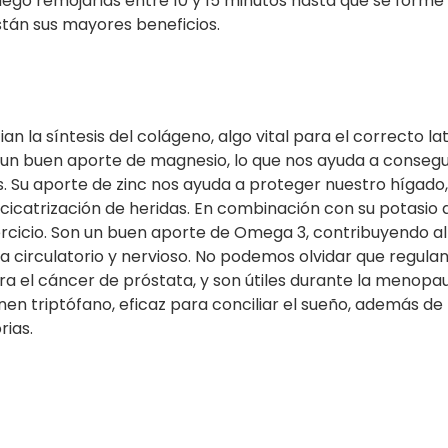
uego remojarlas entre 10 y 15 minutos hasta que se forme
stán sus mayores beneficios.
an la síntesis del colágeno, algo vital para el correcto lat
en un buen aporte de magnesio, lo que nos ayuda a consegu
. Su aporte de zinc nos ayuda a proteger nuestro hígado
cicatrización de heridas. En combinación con su potasio 
ercicio. Son un buen aporte de Omega 3, contribuyendo al
 circulatorio y nervioso. No podemos olvidar que regulan
ra el cáncer de próstata, y son útiles durante la menopa
nen triptófano, eficaz para conciliar el sueño, además de
rias.