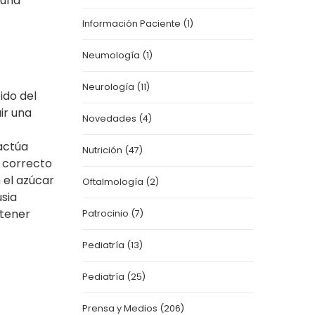
 una
Información Paciente
(1)
Neumología
(1)
Neurología
(11)
ido del
ir una
Novedades
(4)
,
actúa
Nutrición
(47)
 co
rrecto
 el azúcar
Oftalmología
(2)
usia
 tener
Patrocinio
(7)
Pediatría
(13)
Pediatría
(25)
Prensa y Medios
(206)