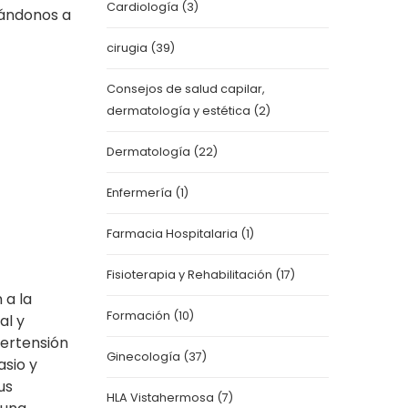
Cardiología
(3)
dándonos a
cirugia
(39)
Consejos de salud capilar,
dermatología y estética
(2)
Dermatología
(22)
Enfermería
(1)
Farmacia Hospitalaria
(1)
Fisioterapia y Rehabilitación
(17)
 a la
Formación
(10)
al y
pertensión
Ginecología
(37)
asio y
us
HLA Vistahermosa
(7)