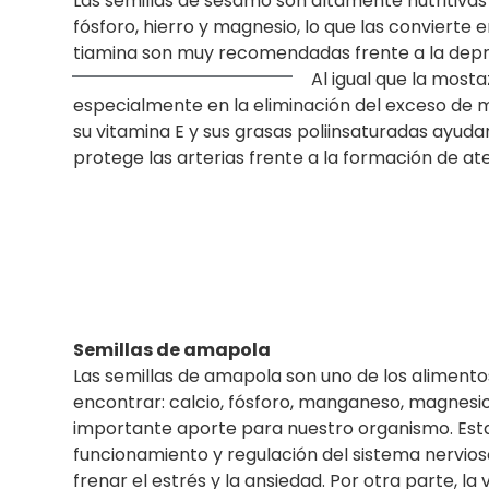
Las semillas de sésamo son altamente nutritiva
fósforo, hierro y magnesio, lo que las convierte
tiamina son muy recomendadas frente a la depresi
Al igu
al que la mosta
especialmente en la eliminación del exceso de mu
su vitamina E y sus grasas poliinsaturadas ayuda
protege las arterias frente a la formación de a
Semillas de amapola
Las semillas de amapola son uno de los alimen
encontrar: calcio, fósforo, manganeso, magnesio
importante aporte para nuestro organismo. Est
funcionamiento y regulación del sistema nervioso
frenar el estrés y la ansiedad. Por otra parte, l