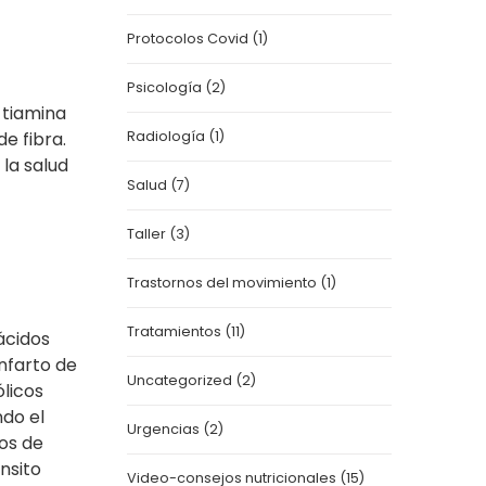
Protocolos Covid
(1)
Psicología
(2)
 tiami
na
e fibra.
Radiología
(1)
la salud
Salud
(7)
Taller
(3)
Trastornos del movimiento
(1)
Tratamientos
(11)
ácidos
infarto de
Uncategorized
(2)
licos
ndo el
Urgencias
(2)
pos de
nsito
Video-consejos nutricionales
(15)