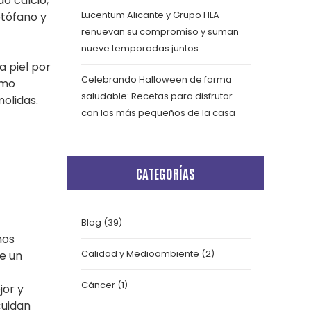
o calcio,
ptófano y
Lucentum Alicante y Grupo HLA
renuevan su compromiso y suman
nueve temporadas juntos
a piel por
Celebrando Halloween de forma
amo
saludable: Recetas para disfrutar
olidas.
con los más pequeños de la casa
CATEGORÍAS
Blog
(39)
mos
ne un
Calidad y Medioambiente
(2)
Cáncer
(1)
jor y
cuidan