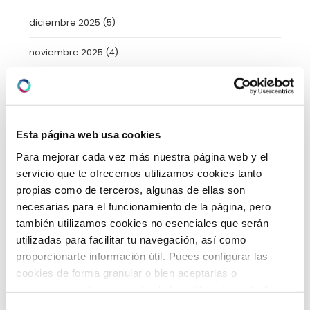
diciembre 2025
(5)
noviembre 2025
(4)
octubre 2025
(8)
septiembre 2025
(2)
Esta página web usa cookies
agosto 2025
(2)
Para mejorar cada vez más nuestra página web y el
julio 2025
(7)
servicio que te ofrecemos utilizamos cookies tanto
propias como de terceros, algunas de ellas son
junio 2025
(6)
necesarias para el funcionamiento de la página, pero
también utilizamos cookies no esenciales que serán
mayo 2025
(6)
utilizadas para facilitar tu navegación, así como
proporcionarte información útil. Puees configurar las
abril 2025
(8)
cookies de forma granular o bien aceptarlas o
rechazarlas todas haciendo click en "Aceptar todas" o
marzo 2025
(8)
"Rechazar todas". También puedes consultar nuetras