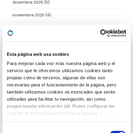
diciembre 2025
(5)
noviembre 2025
(4)
octubre 2025
(8)
septiembre 2025
(2)
agosto 2025
(2)
Esta página web usa cookies
Para mejorar cada vez más nuestra página web y el
julio 2025
(7)
servicio que te ofrecemos utilizamos cookies tanto
propias como de terceros, algunas de ellas son
junio 2025
(6)
necesarias para el funcionamiento de la página, pero
mayo 2025
(6)
también utilizamos cookies no esenciales que serán
utilizadas para facilitar tu navegación, así como
abril 2025
(8)
proporcionarte información útil. Puees configurar las
cookies de forma granular o bien aceptarlas o
marzo 2025
(8)
rechazarlas todas haciendo click en "Aceptar todas" o
"Rechazar todas". También puedes consultar nuetras
Selección
febrero 2025
(8)