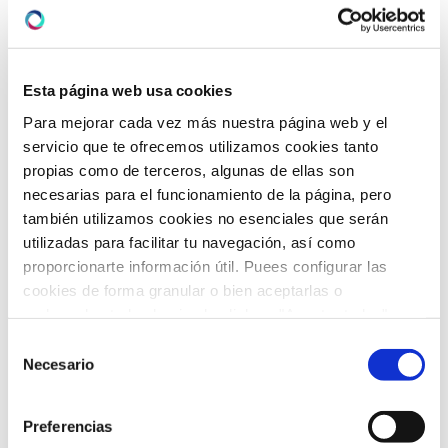
julio 2025
(7)
junio 2025
(6)
Esta página web usa cookies
Para mejorar cada vez más nuestra página web y el
mayo 2025
(6)
servicio que te ofrecemos utilizamos cookies tanto
abril 2025
(8)
propias como de terceros, algunas de ellas son
necesarias para el funcionamiento de la página, pero
marzo 2025
(8)
también utilizamos cookies no esenciales que serán
utilizadas para facilitar tu navegación, así como
febrero 2025
(8)
proporcionarte información útil. Puees configurar las
cookies de forma granular o bien aceptarlas o
enero 2025
(5)
rechazarlas todas haciendo click en "Aceptar todas" o
"Rechazar todas". También puedes consultar nuetras
diciembre 2024
(2)
Selección
política de cookies
y
protección de datos
.
Necesario
de
noviembre 2024
(3)
consentimiento
Preferencias
octubre 2024
(4)