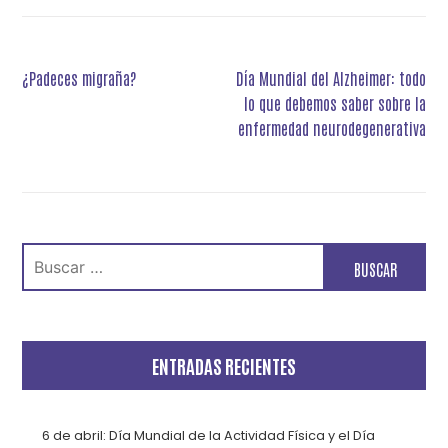
Navegación
¿Padeces migraña?
Día Mundial del Alzheimer: todo
de
lo que debemos saber sobre la
entradas
enfermedad neurodegenerativa
Buscar:
ENTRADAS RECIENTES
6 de abril: Día Mundial de la Actividad Física y el Día