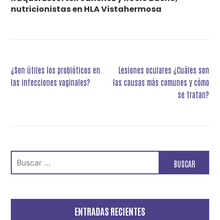
nutricionistas en HLA Vistahermosa
Navegación
¿Son útiles los probióticos en
Lesiones oculares ¿Cuáles son
de
las infecciones vaginales?
las causas más comunes y cómo
entradas
se tratan?
Buscar:
ENTRADAS RECIENTES