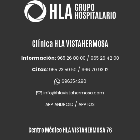
Clínica HLA VISTAHERMOSA
Información:
/
965 26 80 00
965 26 42 00
Citas:
/
965 23 50 50
966 70 93 12
696354290
info@hlavistahermosa.com
/
APP ANDROID
APP IOS
Centro Médico HLA VISTAHERMOSA 76