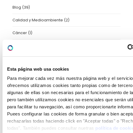
Blog
(39)
Calidad y Medioambiente
(2)
Cáncer
(1)
Cardiología
(3)
cirugia
(39)
Esta página web usa cookies
Consejos de salud capilar, dermatología y estética
(2)
Para mejorar cada vez más nuestra página web y el servicio
Dermatología
(22)
ofrecemos utilizamos cookies tanto propias como de tercero
algunas de ellas son necesarias para el funcionamiento de la
Enfermería
(1)
pero también utilizamos cookies no esenciales que serán uti
para facilitar tu navegación, así como proporcionarte informac
Farmacia Hospitalaria
(1)
Puees configurar las cookies de forma granular o bien acept
rechazarlas todas haciendo click en "Aceptar todas" o "Rec
Fisioterapia y Rehabilitación
(17)
todas". También puedes consultar nuetras
política de cooki