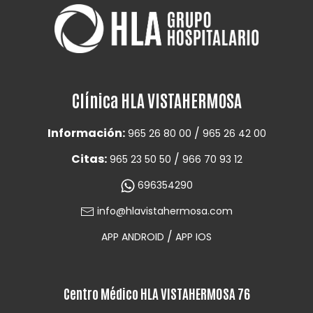
Clínica HLA VISTAHERMOSA
Información:
/
965 26 80 00
965 26 42 00
Citas:
/
965 23 50 50
966 70 93 12
696354290
info@hlavistahermosa.com
/
APP ANDROID
APP IOS
Centro Médico HLA VISTAHERMOSA 76