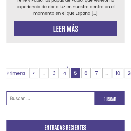
Irene y Pablo, los papás de Pablo, que vivieron la
experiencia de dar a luz en nuestro centro en el
momento en el que España […]
LEER MÁS
<
Primera
<
...
3
4
5
6
7
...
10
2
Buscar:
ENTRADAS RECIENTES