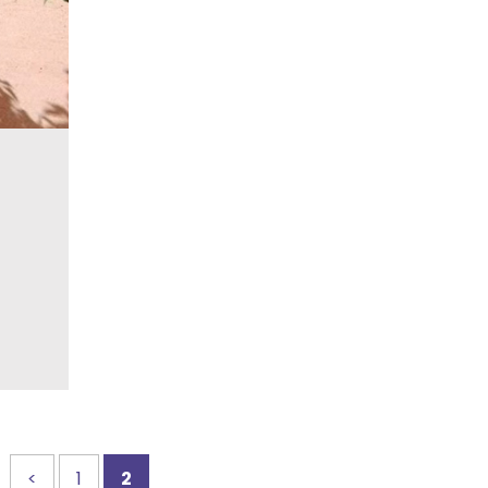
<
1
2