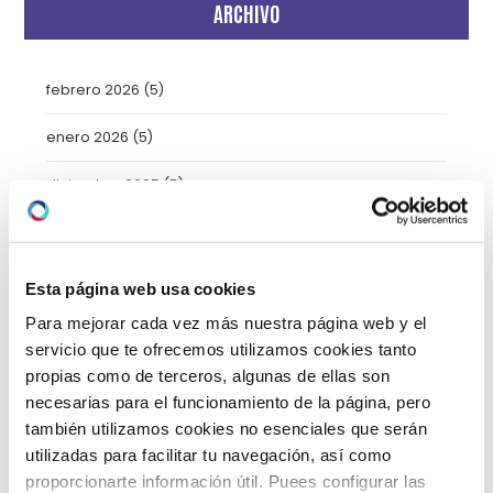
ARCHIVO
febrero 2026
(5)
enero 2026
(5)
diciembre 2025
(5)
noviembre 2025
(4)
octubre 2025
(8)
Esta página web usa cookies
Para mejorar cada vez más nuestra página web y el
septiembre 2025
(2)
servicio que te ofrecemos utilizamos cookies tanto
agosto 2025
(2)
propias como de terceros, algunas de ellas son
necesarias para el funcionamiento de la página, pero
julio 2025
(7)
también utilizamos cookies no esenciales que serán
utilizadas para facilitar tu navegación, así como
junio 2025
(6)
proporcionarte información útil. Puees configurar las