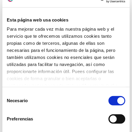
junio 2025
(6)
Esta página web usa cookies
mayo 2025
(6)
Para mejorar cada vez más nuestra página web y el
abril 2025
(8)
servicio que te ofrecemos utilizamos cookies tanto
propias como de terceros, algunas de ellas son
marzo 2025
(8)
necesarias para el funcionamiento de la página, pero
también utilizamos cookies no esenciales que serán
febrero 2025
(8)
utilizadas para facilitar tu navegación, así como
proporcionarte información útil. Puees configurar las
enero 2025
(5)
cookies de forma granular o bien aceptarlas o
rechazarlas todas haciendo click en "Aceptar todas" o
diciembre 2024
(2)
"Rechazar todas". También puedes consultar nuetras
Selección
noviembre 2024
(3)
política de cookies
y
protección de datos
.
Necesario
de
consentimiento
octubre 2024
(4)
Preferencias
septiembre 2024
(2)