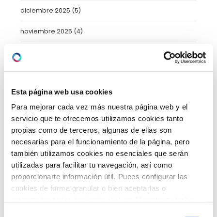
diciembre 2025
(5)
noviembre 2025
(4)
octubre 2025
(8)
septiembre 2025
(2)
Esta página web usa cookies
agosto 2025
(2)
Para mejorar cada vez más nuestra página web y el
julio 2025
(7)
servicio que te ofrecemos utilizamos cookies tanto
propias como de terceros, algunas de ellas son
junio 2025
(6)
necesarias para el funcionamiento de la página, pero
también utilizamos cookies no esenciales que serán
mayo 2025
(6)
utilizadas para facilitar tu navegación, así como
proporcionarte información útil. Puees configurar las
abril 2025
(8)
cookies de forma granular o bien aceptarlas o
marzo 2025
(8)
rechazarlas todas haciendo click en "Aceptar todas" o
"Rechazar todas". También puedes consultar nuetras
Selección