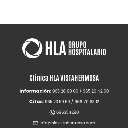
Clínica HLA VISTAHERMOSA
Información:
/
965 26 80 00
965 26 42 00
Citas:
/
965 23 50 50
966 70 93 12
696354290
info@hlavistahermosa.com