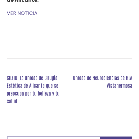
de Alicante.
VER NOTICIA
Navegación
SILFID: La Unidad de Cirugía
Unidad de Neurociencias de HLA
de
Estética de Alicante que se
Vistahermosa
entradas
preocupa por tu belleza y tu
salud