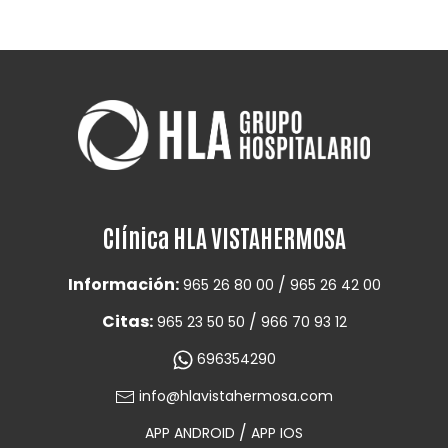
Clínica HLA VISTAHERMOSA
Información:
/
965 26 80 00
965 26 42 00
Citas:
/
965 23 50 50
966 70 93 12
696354290
info@hlavistahermosa.com
/
APP ANDROID
APP IOS