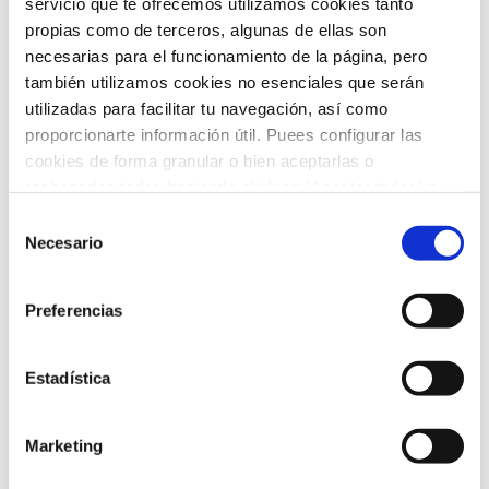
servicio que te ofrecemos utilizamos cookies tanto
Tratamientos
(11)
propias como de terceros, algunas de ellas son
necesarias para el funcionamiento de la página, pero
Uncategorized
(2)
también utilizamos cookies no esenciales que serán
utilizadas para facilitar tu navegación, así como
Urgencias
(2)
proporcionarte información útil. Puees configurar las
cookies de forma granular o bien aceptarlas o
Video-consejos nutricionales
(15)
rechazarlas todas haciendo click en "Aceptar todas" o
Vídeos
(21)
"Rechazar todas". También puedes consultar nuetras
Selección
política de cookies
y
protección de datos
.
Necesario
de
consentimiento
ARCHIVO
Preferencias
Estadística
febrero 2026
(5)
enero 2026
(5)
Marketing
diciembre 2025
(5)