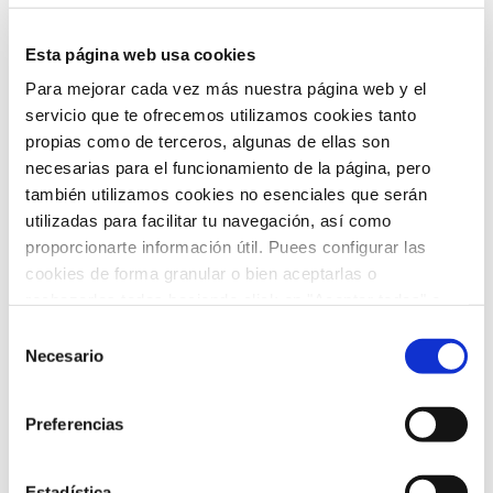
ARCHIVO
Esta página web usa cookies
Para mejorar cada vez más nuestra página web y el
febrero 2026
(5)
servicio que te ofrecemos utilizamos cookies tanto
propias como de terceros, algunas de ellas son
enero 2026
(5)
necesarias para el funcionamiento de la página, pero
también utilizamos cookies no esenciales que serán
diciembre 2025
(5)
utilizadas para facilitar tu navegación, así como
proporcionarte información útil. Puees configurar las
noviembre 2025
(4)
cookies de forma granular o bien aceptarlas o
rechazarlas todas haciendo click en "Aceptar todas" o
octubre 2025
(8)
"Rechazar todas". También puedes consultar nuetras
Selección
septiembre 2025
(2)
política de cookies
y
protección de datos
.
Necesario
de
consentimiento
agosto 2025
(2)
Preferencias
julio 2025
(7)
Estadística
junio 2025
(6)