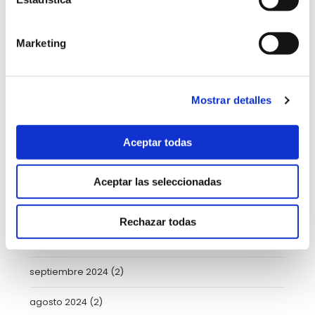
mayo 2025
(6)
Marketing
abril 2025
(8)
marzo 2025
(8)
Mostrar detalles
febrero 2025
(8)
Aceptar todas
enero 2025
(5)
diciembre 2024
(2)
Aceptar las seleccionadas
noviembre 2024
(3)
Rechazar todas
octubre 2024
(4)
septiembre 2024
(2)
agosto 2024
(2)