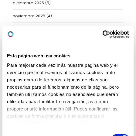
diciembre 2025
(5)
noviembre 2025
(4)
octubre 2025
(8)
septiembre 2025
(2)
agosto 2025
(2)
Esta página web usa cookies
Para mejorar cada vez más nuestra página web y el
julio 2025
(7)
servicio que te ofrecemos utilizamos cookies tanto
propias como de terceros, algunas de ellas son
junio 2025
(6)
necesarias para el funcionamiento de la página, pero
también utilizamos cookies no esenciales que serán
mayo 2025
(6)
utilizadas para facilitar tu navegación, así como
abril 2025
(8)
proporcionarte información útil. Puees configurar las
cookies de forma granular o bien aceptarlas o
marzo 2025
(8)
rechazarlas todas haciendo click en "Aceptar todas" o
"Rechazar todas". También puedes consultar nuetras
Selección
febrero 2025
(8)