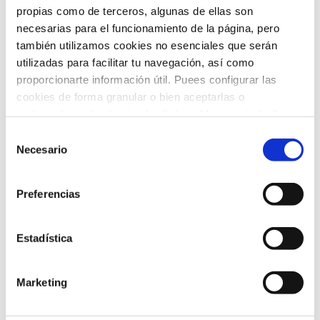
Patrocinio
(7)
propias como de terceros, algunas de ellas son
necesarias para el funcionamiento de la página, pero
Pediatría
(25)
también utilizamos cookies no esenciales que serán
utilizadas para facilitar tu navegación, así como
Pediatría
(13)
proporcionarte información útil. Puees configurar las
cookies de forma granular o bien aceptarlas o
Prensa y Medios
(206)
rechazarlas todas haciendo click en "Aceptar todas" o
"Rechazar todas". También puedes consultar nuetras
Protocolos Covid
(1)
Selección
política de cookies
y
protección de datos
.
Necesario
de
Psicología
(2)
consentimiento
Preferencias
Radiología
(1)
Salud
(7)
Estadística
Taller
(3)
Marketing
Trastornos del movimiento
(1)
Tratamientos
(11)