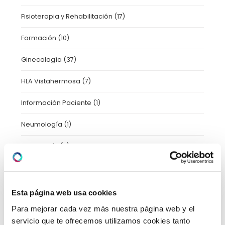
Fisioterapia y Rehabilitación
(17)
Formación
(10)
Ginecología
(37)
HLA Vistahermosa
(7)
Información Paciente
(1)
Neumología
(1)
Neurología
(11)
Novedades
(4)
Nutrición
(47)
Esta página web usa cookies
Para mejorar cada vez más nuestra página web y el
Oftalmología
(2)
servicio que te ofrecemos utilizamos cookies tanto