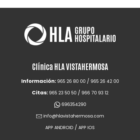
Clínica HLA VISTAHERMOSA
Información:
/
965 26 80 00
965 26 42 00
Citas:
/
965 23 50 50
966 70 93 12
696354290
info@hlavistahermosa.com
/
APP ANDROID
APP IOS