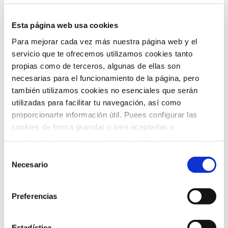
SOS Mano Alicante: Descubre esta unidad médica
altamente especializada
Esta página web usa cookies
Lucentum Alicante y Grupo HLA renuevan su
Para mejorar cada vez más nuestra página web y el
compromiso y suman nueve temporadas juntos
servicio que te ofrecemos utilizamos cookies tanto
propias como de terceros, algunas de ellas son
Celebrando Halloween de forma saludable: Recetas
necesarias para el funcionamiento de la página, pero
para disfrutar con los más pequeños de la casa
también utilizamos cookies no esenciales que serán
utilizadas para facilitar tu navegación, así como
proporcionarte información útil. Puees configurar las
CATEGORÍAS
cookies de forma granular o bien aceptarlas o
rechazarlas todas haciendo click en "Aceptar todas" o
"Rechazar todas". También puedes consultar nuetras
Selección
política de cookies
y
protección de datos
.
Blog
(39)
Necesario
de
consentimiento
Calidad y Medioambiente
(2)
Preferencias
Cáncer
(1)
Estadística