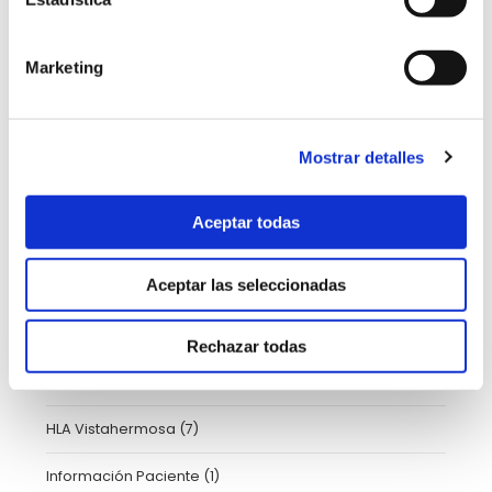
Cardiología
(3)
cirugia
(39)
Marketing
Consejos de salud capilar, dermatología y estética
(2)
Dermatología
(22)
Mostrar detalles
Enfermería
(1)
Aceptar todas
Farmacia Hospitalaria
(1)
Aceptar las seleccionadas
Fisioterapia y Rehabilitación
(17)
Formación
(10)
Rechazar todas
Ginecología
(37)
HLA Vistahermosa
(7)
Información Paciente
(1)