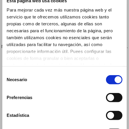
Esta página web usa cookies
Para mejorar cada vez más nuestra página web y el
Suscríbete a nuestra Newsleter
servicio que te ofrecemos utilizamos cookies tanto
propias como de terceros, algunas de ellas son
necesarias para el funcionamiento de la página, pero
también utilizamos cookies no esenciales que serán
utilizadas para facilitar tu navegación, así como
No te pierdas ninguna de nuestras noticias y novedades.
proporcionarte información útil. Puees configurar las
cookies de forma granular o bien aceptarlas o
rechazarlas todas haciendo click en "Aceptar todas" o
"Rechazar todas". También puedes consultar nuetras
Selección
política de cookies
y
protección de datos
.
Necesario
de
consentimiento
Preferencias
Estadística
Acepto recibir información y novedades sobre