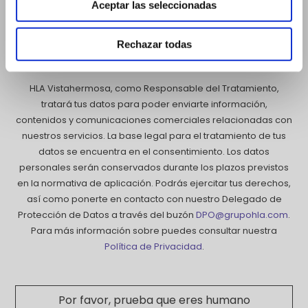
Aceptar las seleccionadas
Acepto recibir información y novedades sobre
servicios que puedan resultar de mi interés.
Rechazar todas
HLA Vistahermosa, como Responsable del Tratamiento,
tratará tus datos para poder enviarte información,
contenidos y comunicaciones comerciales relacionadas con
nuestros servicios. La base legal para el tratamiento de tus
datos se encuentra en el consentimiento. Los datos
personales serán conservados durante los plazos previstos
en la normativa de aplicación. Podrás ejercitar tus derechos,
así como ponerte en contacto con nuestro Delegado de
Protección de Datos a través del buzón
DPO@grupohla.com
.
Para más información sobre puedes consultar nuestra
Política de Privacidad
.
Por favor, prueba que eres humano